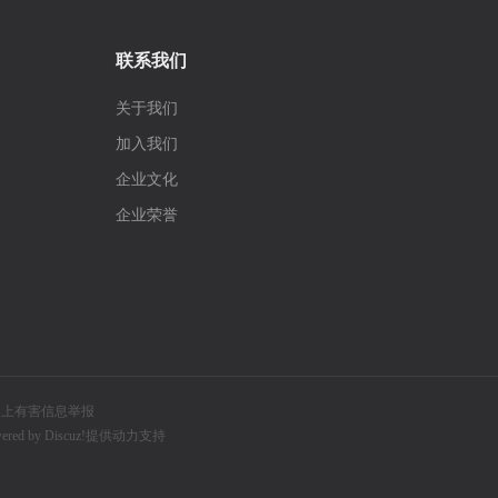
联系我们
关于我们
加入我们
企业文化
企业荣誉
网上有害信息举报
ered by
Discuz!
提供动力支持