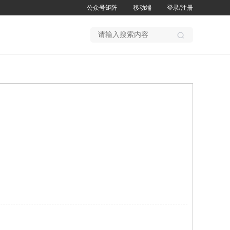
公众号矩阵
移动端
登录
/注册
搜
索