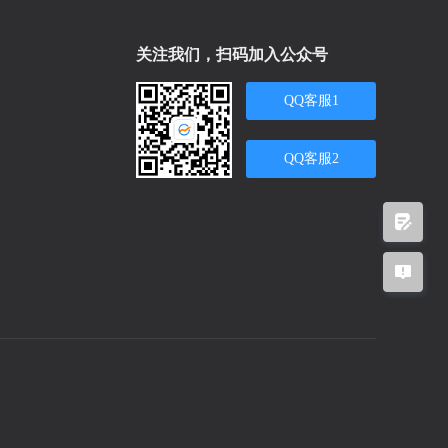
关注我们，扫码加入公众号
QQ客服1
QQ客服2