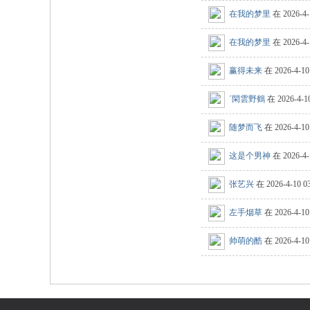
在我的梦里
在 2026-4
在我的梦里
在 2026-4
赢得未来
在 2026-4-1
ˊ閑雲野鶴
在 2026-4-1
随梦而飞
在 2026-4-1
这是个男神
在 2026-4
张艺兴
在 2026-4-10 
左手烟草
在 2026-4-1
帅萌的酷
在 2026-4-1