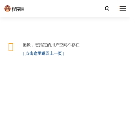
抱歉，您指定的用户空间不存在
[ 点击这里返回上一页 ]