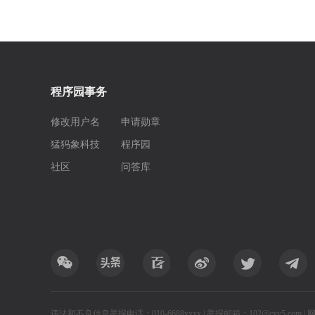
程序园事务
修改用户名
申请勋章
猛犸象科技
程序园
社区
问答库
违法和不良信息举报电话：010-6688xxxx | 举报邮箱：102@cxy5.com |